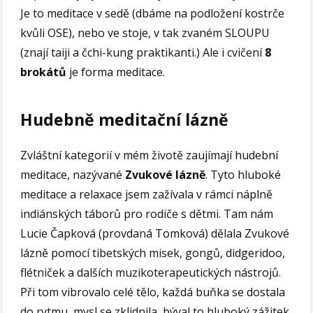
Je to meditace v sedě (dbáme na podložení kostrče
kvůli OSE), nebo ve stoje, v tak zvaném SLOUPU
(znají taiji a čchi-kung praktikanti.) Ale i cvičení
8
brokátů
je forma meditace.
Hudebně meditační lázně
Zvláštní kategorií v mém životě zaujímají hudební
meditace, nazývané
Zvukové lázně
. Tyto hluboké
meditace a relaxace jsem zažívala v rámci náplně
indiánských táborů pro rodiče s dětmi. Tam nám
Lucie Čapková (provdaná Tomková) dělala Zvukové
lázně pomocí tibetských misek, gongů, didgeridoo,
flétniček a dalších muzikoterapeutických nástrojů.
Při tom vibrovalo celé tělo, každá buňka se dostala
do rytmu, mysl se zklidnila, býval to hluboký zážitek.