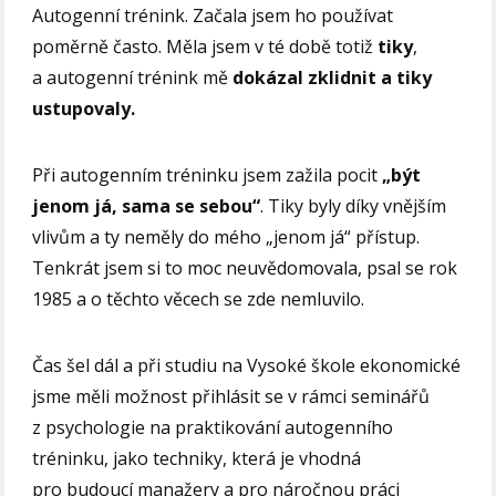
Autogenní trénink. Začala jsem ho používat
poměrně často. Měla jsem v té době totiž
tiky
,
a autogenní trénink mě
dokázal zklidnit a tiky
ustupovaly.
Při autogenním tréninku jsem zažila pocit
„být
jenom já, sama se sebou“
. Tiky byly díky vnějším
vlivům a ty neměly do mého „jenom já“ přístup.
Tenkrát jsem si to moc neuvědomovala, psal se rok
1985 a o těchto věcech se zde nemluvilo.
Čas šel dál a při studiu na Vysoké škole ekonomické
jsme měli možnost přihlásit se v rámci seminářů
z psychologie na praktikování autogenního
tréninku, jako techniky, která je vhodná
pro budoucí manažery a pro náročnou práci