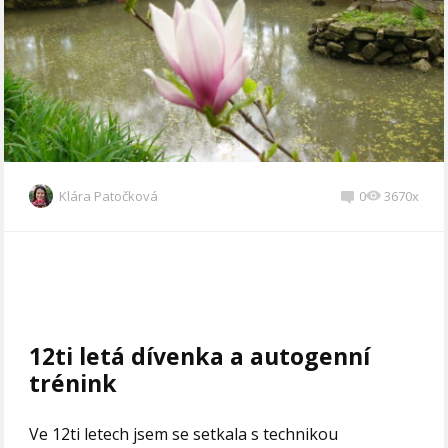
Klára Patočková
0
3670x
12ti letá dívenka a autogenní
trénink
Ve 12ti letech jsem se setkala s technikou