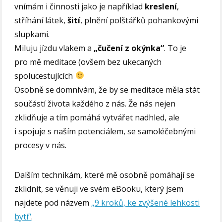
vnímám i činnosti jako je například
kreslení
,
stříhání látek,
šití
, plnění polštářků pohankovými
slupkami.
Miluju jízdu vlakem a
„čučení z okýnka“
. To je
pro mě meditace (ovšem bez ukecaných
spolucestujících
Osobně se domnívám, že by se meditace měla stát
součástí života každého z nás. Že nás nejen
zklidňuje a tím pomáhá vytvářet nadhled, ale
i spojuje s naším potenciálem, se samoléčebnými
procesy v nás.
Dalším technikám, které mě osobně pomáhají se
zklidnit, se věnuji ve svém eBooku, který jsem
najdete pod názvem
„9 kroků, ke zvýšené lehkosti
bytí“
.