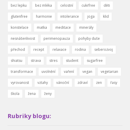
bez lepku
bez mléka
celostní
cukrfree
děti
glutenfree
harmonie
intolerance
joga
klid
konstelace
matka
meditace
minerály
nesnášenlivost
perimenopauza
pohyby duše
přechod
recept
relaxace
rodina
seberozvoj
shiatsu
strava
stres
student
sugarfree
transformace
uvolnění
vaření
vegan
vegetarian
vyrovanost
vztahy
vánoční
zdraví
zen
řasy
škola
žena
ženy
Rubriky blogu: