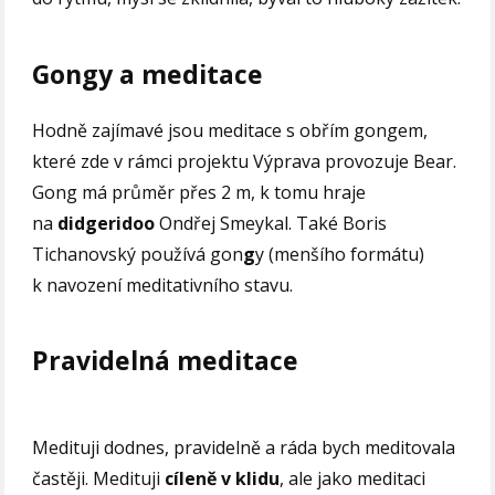
Gongy a meditace
Hodně zajímavé jsou meditace s obřím gongem,
které zde v rámci projektu Výprava provozuje Bear.
Gong má průměr přes 2 m, k tomu hraje
na
didgeridoo
Ondřej Smeykal. Také Boris
Tichanovský používá gon
g
y (menšího formátu)
k navození meditativního stavu.
Pravidelná meditace
Medituji dodnes, pravidelně a ráda bych meditovala
častěji. Medituji
cíleně v klidu
, ale jako meditaci