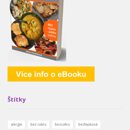
Štítky
alergie
bez cukru
bezcukru
bezlepková