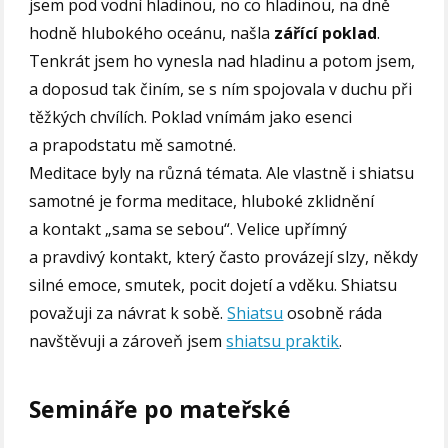
jsem pod vodní hladinou, no co hladinou, na dně
hodně hlubokého oceánu, našla
zářící poklad
.
Tenkrát jsem ho vynesla nad hladinu a potom jsem,
a doposud tak činím, se s ním spojovala v duchu při
těžkých chvílích. Poklad vnímám jako esenci
a prapodstatu mě samotné.
Meditace byly na různá témata. Ale vlastně i shiatsu
samotné je forma meditace, hluboké zklidnění
a kontakt „sama se sebou“. Velice upřímný
a pravdivý kontakt, který často provázejí slzy, někdy
silné emoce, smutek, pocit dojetí a vděku. Shiatsu
považuji za návrat k sobě.
Shiatsu
osobně ráda
navštěvuji a zároveň jsem
shiatsu praktik
.
Semináře po mateřské