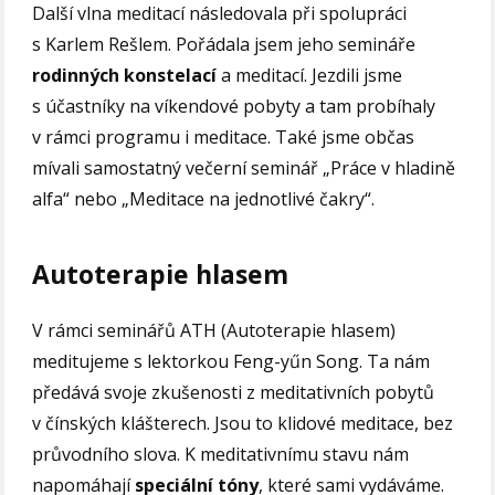
Další vlna meditací následovala při spolupráci
s Karlem Rešlem. Pořádala jsem jeho semináře
rodinných konstelací
a meditací. Jezdili jsme
s účastníky na víkendové pobyty a tam probíhaly
v rámci programu i meditace. Také jsme občas
mívali samostatný večerní seminář „Práce v hladině
alfa“ nebo „Meditace na jednotlivé čakry“.
Autoterapie hlasem
V rámci seminářů ATH (Autoterapie hlasem)
meditujeme s lektorkou Feng-yűn Song. Ta nám
předává svoje zkušenosti z meditativních pobytů
v čínských klášterech. Jsou to klidové meditace, bez
průvodního slova. K meditativnímu stavu nám
napomáhají
speciální tóny
, které sami vydáváme.