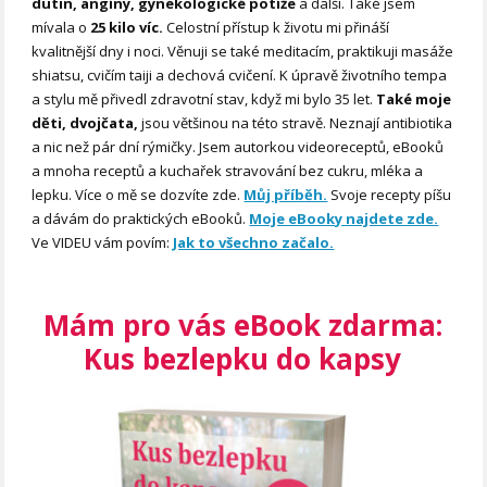
dutin, angíny, gynekologické potíže
a další. Také jsem
mívala o
25 kilo víc.
Celostní přístup k životu mi přináší
kvalitnější dny i noci. Věnuji se také meditacím, praktikuji masáže
shiatsu, cvičím taiji a dechová cvičení. K úpravě životního tempa
a stylu mě přivedl zdravotní stav, když mi bylo 35 let.
Také moje
děti, dvojčata,
jsou většinou na této stravě. Neznají antibiotika
a nic než pár dní rýmičky. Jsem autorkou videoreceptů, eBooků
a mnoha receptů a kuchařek stravování bez cukru, mléka a
lepku. Více o mě se dozvíte zde.
Můj příběh.
Svoje recepty píšu
a dávám do praktických eBooků.
Moje eBooky najdete zde.
Ve VIDEU vám povím:
Jak to všechno začalo.
Mám pro vás eBook zdarma:
Kus bezlepku do kapsy