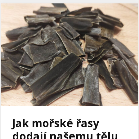
Jak mořské řasy
dodají našemu tělu