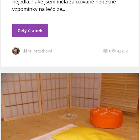
nejedla. Také jsem měla zafixované nepěkné
vzpomínky na lečo ze...
Celý článek
Klára Patočková
0
4315x