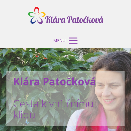
MENU
Klára Patočková
Cesta k vnitřnímu
klidu