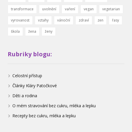
transformace
uvolnění
vaření
vegan
vegetarian
vyrovanost
vztahy
vánoční
zdraví
zen
řasy
škola
žena
ženy
Rubriky blogu:
Celostní přístup
Články Kláry Patočkové
Děti a rodina
O mém stravování bez cukru, mléka a lepku
Recepty bez cukru, mléka a lepku