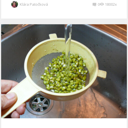
Klára Patočková
0
18002x