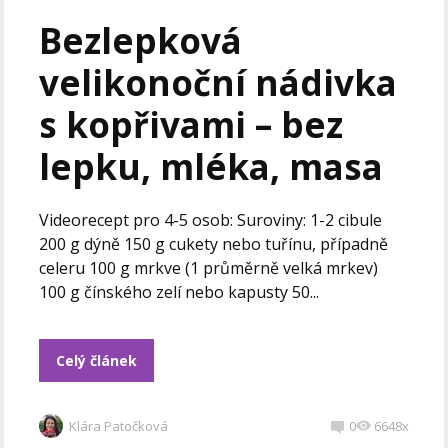
Bezlepková
velikonoční nádivka
s kopřivami – bez
lepku, mléka, masa
Videorecept pro 4-5 osob: Suroviny: 1-2 cibule
200 g dýně 150 g cukety nebo tuřínu, případně
celeru 100 g mrkve (1 průměrně velká mrkev)
100 g čínského zelí nebo kapusty 50...
Celý článek
Klára Patočková
0
6648x