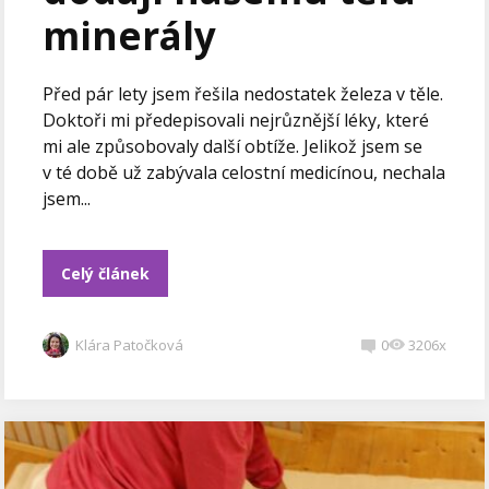
minerály
Před pár lety jsem řešila nedostatek železa v těle.
Doktoři mi předepisovali nejrůznější léky, které
mi ale způsobovaly další obtíže. Jelikož jsem se
v té době už zabývala celostní medicínou, nechala
jsem...
Celý článek
Klára Patočková
0
3206x