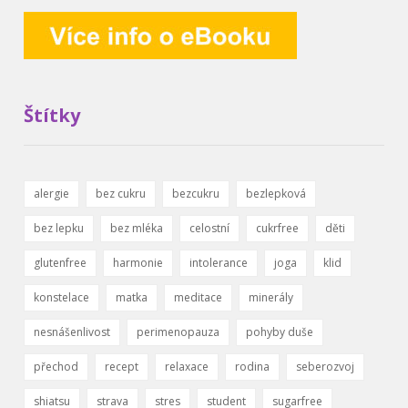
Štítky
alergie
bez cukru
bezcukru
bezlepková
bez lepku
bez mléka
celostní
cukrfree
děti
glutenfree
harmonie
intolerance
joga
klid
konstelace
matka
meditace
minerály
nesnášenlivost
perimenopauza
pohyby duše
přechod
recept
relaxace
rodina
seberozvoj
shiatsu
strava
stres
student
sugarfree