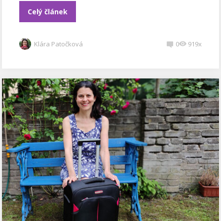
Celý článek
Klára Patočková
0
919x