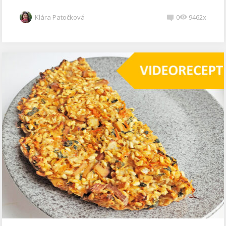
Klára Patočková
0
9462x