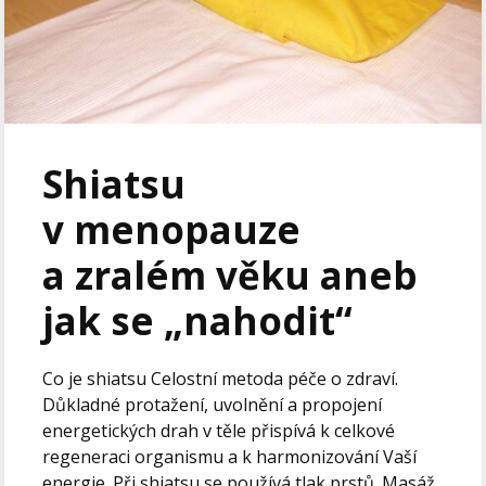
Shiatsu
v menopauze
a zralém věku aneb
jak se „nahodit“
Co je shiatsu Celostní metoda péče o zdraví.
Důkladné protažení, uvolnění a propojení
energetických drah v těle přispívá k celkové
regeneraci organismu a k harmonizování Vaší
energie. Při shiatsu se používá tlak prstů. Masáž