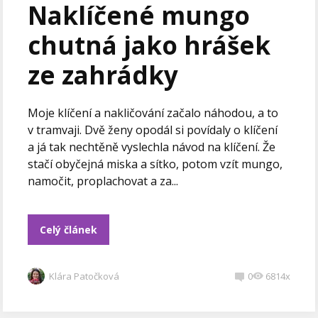
Naklíčené mungo
chutná jako hrášek
ze zahrádky
Moje klíčení a nakličování začalo náhodou, a to
v tramvaji. Dvě ženy opodál si povídaly o klíčení
a já tak nechtěně vyslechla návod na klíčení. Že
stačí obyčejná miska a sítko, potom vzít mungo,
namočit, proplachovat a za...
Celý článek
Klára Patočková
0
6814x