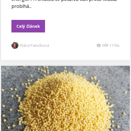
probíhá...
Celý článek
Klára Patočková
0
1176x