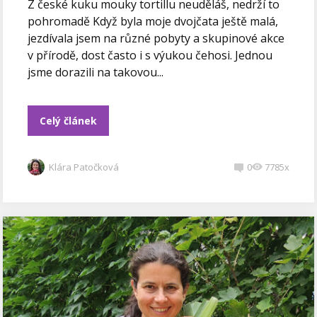
Z české kuku mouky tortillu neuděláš, nedrží to
pohromadě Když byla moje dvojčata ještě malá,
jezdívala jsem na různé pobyty a skupinové akce
v přírodě, dost často i s výukou čehosi. Jednou
jsme dorazili na takovou...
Celý článek
Klára Patočková
0
7785x