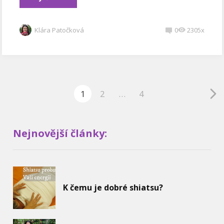
Klára Patočková
0
2305x
1
2
…
4
Nejnovější články:
K čemu je dobré shiatsu?