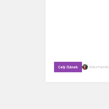
Celý článek
Klára Patočk