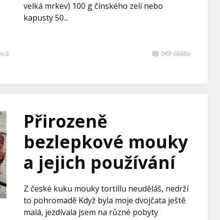
velká mrkev) 100 g čínského zelí nebo
kapusty 50...
ová
0
6648x
Přirozeně
bezlepkové mouky
a jejich používání
Z české kuku mouky tortillu neuděláš, nedrží
to pohromadě Když byla moje dvojčata ještě
malá, jezdívala jsem na různé pobyty