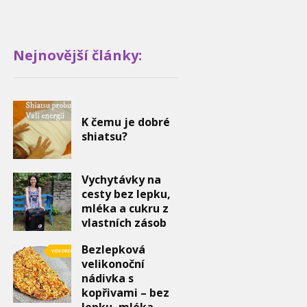
Nejnovější články:
K čemu je dobré
shiatsu?
Vychytávky na
cesty bez lepku,
mléka a cukru z
vlastních zásob
Bezlepková
velikonoční
nádivka s
kopřivami – bez
lepku, mléka,