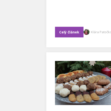
Celý článek
Klára Patočk