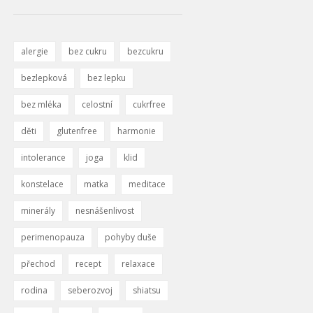
alergie
bez cukru
bezcukru
bezlepková
bez lepku
bez mléka
celostní
cukrfree
děti
glutenfree
harmonie
intolerance
joga
klid
konstelace
matka
meditace
minerály
nesnášenlivost
perimenopauza
pohyby duše
přechod
recept
relaxace
rodina
seberozvoj
shiatsu