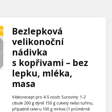
Bezlepková
velikonoční
nádivka
s kopřivami – bez
lepku, mléka,
masa
Videorecept pro 4-5 osob: Suroviny: 1-2
cibule 200 g dýně 150 g cukety nebo tuřínu,
případně celeru 100 g mrkve (1 průměrně