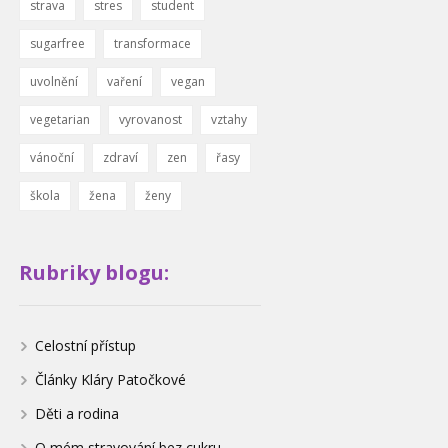
strava
stres
student
sugarfree
transformace
uvolnění
vaření
vegan
vegetarian
vyrovanost
vztahy
vánoční
zdraví
zen
řasy
škola
žena
ženy
Rubriky blogu:
Celostní přístup
Články Kláry Patočkové
Děti a rodina
O mém stravování bez cukru,