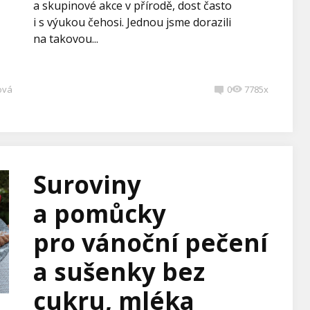
a skupinové akce v přírodě, dost často
i s výukou čehosi. Jednou jsme dorazili
na takovou...
ová
0
7785x
Suroviny
a pomůcky
pro vánoční pečení
a sušenky bez
cukru, mléka