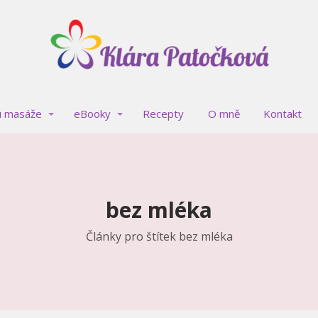
u masáže
eBooky
Recepty
O mně
Kontakt
bez mléka
Články pro štítek bez mléka