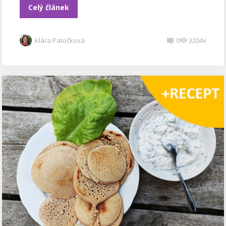
Celý článek
Klára Patočková
0
3204x