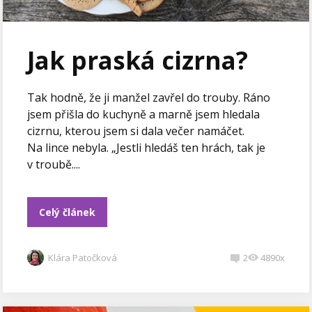
Jak praská cizrna?
Tak hodně, že ji manžel zavřel do trouby. Ráno
jsem přišla do kuchyně a marně jsem hledala
cizrnu, kterou jsem si dala večer namáčet.
Na lince nebyla. „Jestli hledáš ten hrách, tak je
v troubě....
Celý článek
Klára Patočková
2
4890x