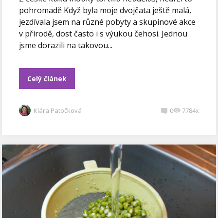
pohromadě Když byla moje dvojčata ještě malá,
jezdívala jsem na různé pobyty a skupinové akce
v přírodě, dost často i s výukou čehosi. Jednou
jsme dorazili na takovou...
Celý článek
Klára Patočková
0
7784x