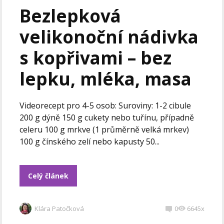
Bezlepková
velikonoční nádivka
s kopřivami – bez
lepku, mléka, masa
Videorecept pro 4-5 osob: Suroviny: 1-2 cibule
200 g dýně 150 g cukety nebo tuřínu, případně
celeru 100 g mrkve (1 průměrně velká mrkev)
100 g čínského zelí nebo kapusty 50...
Celý článek
Klára Patočková
0
6645x