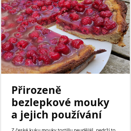
Přirozeně
bezlepkové mouky
a jejich používání
Z české kuku mouky tortillu neuděláš, nedrží to