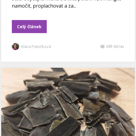
namočit, proplachovat a za...
Celý článek
Klára Patočková
0
6814x