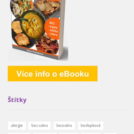
Štítky
alergie
bez cukru
bezcukru
bezlepková