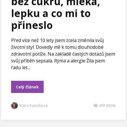
bez cukru, mléka,
lepku a co mi to
přineslo
Před více než 10 lety jsem zcela změnila svůj
životní styl. Dovedly mě k tomu dlouhodobé
zdravotní potíže. Na základě častých dotazů jsem
svůj příběh sepsala. Rýma a alergie Žila jsem
řadu let...
Celý článek
Klára Patočková
0
6939x