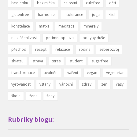
bez lepku
bez mléka
celostní
cukrfree
děti
glutenfree
harmonie
intolerance
joga
klid
konstelace
matka
meditace
minerály
nesnášenlivost
perimenopauza
pohyby duše
přechod
recept
relaxace
rodina
seberozvoj
shiatsu
strava
stres
student
sugarfree
transformace
uvolnění
vaření
vegan
vegetarian
vyrovanost
vztahy
vánoční
zdraví
zen
řasy
škola
žena
ženy
Rubriky blogu: