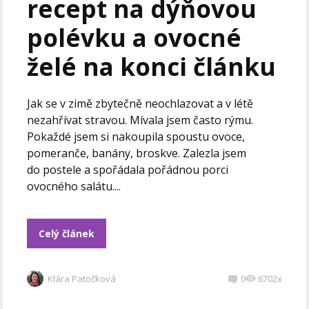
recept na dýňovou
polévku a ovocné
želé na konci článku
Jak se v zimě zbytečně neochlazovat a v létě
nezahřívat stravou. Mívala jsem často rýmu.
Pokaždé jsem si nakoupila spoustu ovoce,
pomeranče, banány, broskve. Zalezla jsem
do postele a spořádala pořádnou porci
ovocného salátu....
Celý článek
Klára Patočková
0
6702x