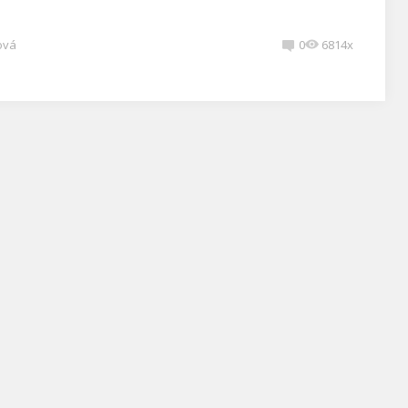
ová
0
6814x