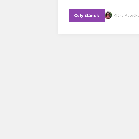
Celý článek
Klára Patočk