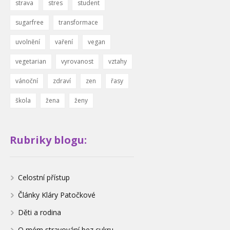
strava
stres
student
sugarfree
transformace
uvolnění
vaření
vegan
vegetarian
vyrovanost
vztahy
vánoční
zdraví
zen
řasy
škola
žena
ženy
Rubriky blogu:
Celostní přístup
Články Kláry Patočkové
Děti a rodina
O mém stravování bez cukru,