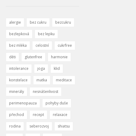
alergie
bez cukru
bezcukru
bezlepková
bez lepku
bez mléka
celostní
cukrfree
děti
glutenfree
harmonie
intolerance
joga
klid
konstelace
matka
meditace
minerály
nesnášenlivost
perimenopauza
pohyby duše
přechod
recept
relaxace
rodina
seberozvoj
shiatsu