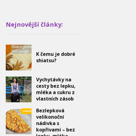
Nejnovější články:
K čemu je dobré
shiatsu?
Vychytávky na
cesty bez lepku,
mléka a cukru z
vlastních zásob
Bezlepková
velikonoční
nádivka s
kopřivami – bez
lepku, mléka,