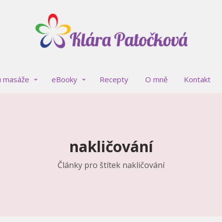
u masáže
eBooky
Recepty
O mně
Kontakt
nakličování
Články pro štítek nakličování