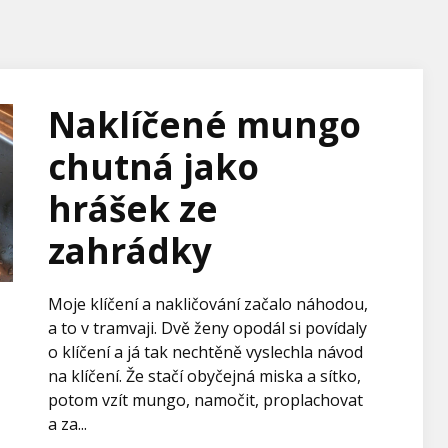
Naklíčené mungo
chutná jako
hrášek ze
zahrádky
Moje klíčení a nakličování začalo náhodou,
a to v tramvaji. Dvě ženy opodál si povídaly
o klíčení a já tak nechtěně vyslechla návod
na klíčení. Že stačí obyčejná miska a sítko,
potom vzít mungo, namočit, proplachovat
a za...