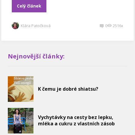
Celý článek
Klára Patočková
0
2516x
Nejnovější články:
K čemu je dobré shiatsu?
Vychytávky na cesty bez lepku,
mléka a cukru z vlastních zásob