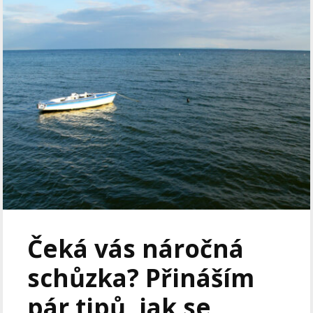
Čeká vás náročná
schůzka? Přináším
pár tipů, jak se