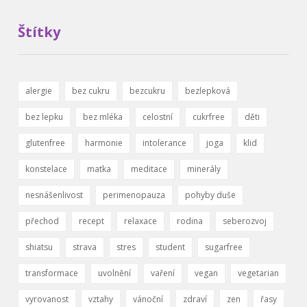
Štítky
alergie
bez cukru
bezcukru
bezlepková
bez lepku
bez mléka
celostní
cukrfree
děti
glutenfree
harmonie
intolerance
joga
klid
konstelace
matka
meditace
minerály
nesnášenlivost
perimenopauza
pohyby duše
přechod
recept
relaxace
rodina
seberozvoj
shiatsu
strava
stres
student
sugarfree
transformace
uvolnění
vaření
vegan
vegetarian
vyrovanost
vztahy
vánoční
zdraví
zen
řasy