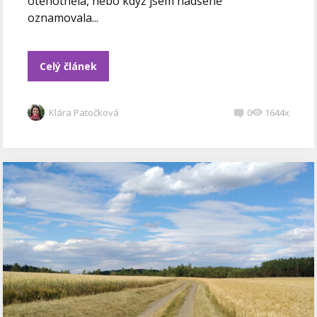
otěhotněla, nebo když jsem nadšeně
oznamovala...
Celý článek
Klára Patočková
0
1644x