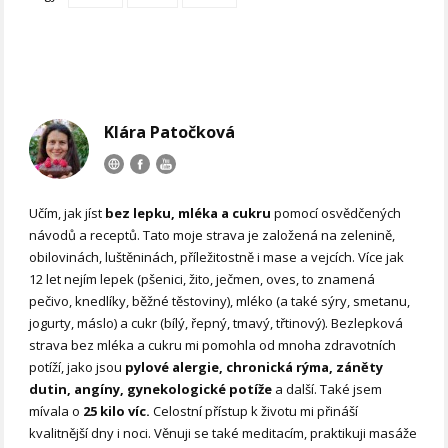
Klára Patočková
Učím, jak jíst
bez lepku, mléka a cukru
pomocí osvědčených
návodů a receptů. Tato moje strava je založená na zelenině,
obilovinách, luštěninách, příležitostně i mase a vejcích. Více jak
12 let nejím lepek (pšenici, žito, ječmen, oves, to znamená
pečivo, knedlíky, běžné těstoviny), mléko (a také sýry, smetanu,
jogurty, máslo) a cukr (bílý, řepný, tmavý, třtinový). Bezlepková
strava bez mléka a cukru mi pomohla od mnoha zdravotních
potíží, jako jsou
pylové alergie, chronická rýma, záněty
dutin, angíny, gynekologické potíže
a další. Také jsem
mívala o
25 kilo víc.
Celostní přístup k životu mi přináší
kvalitnější dny i noci. Věnuji se také meditacím, praktikuji masáže