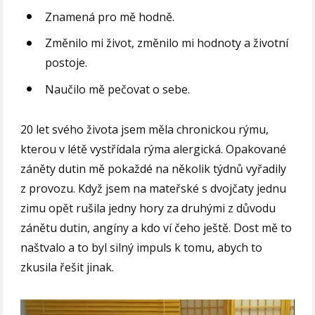
Znamená pro mě hodně.
Změnilo mi život, změnilo mi hodnoty a životní
postoje.
Naučilo mě pečovat o sebe.
20 let svého života jsem měla chronickou rýmu,
kterou v létě vystřídala rýma alergická. Opakované
záněty dutin mě pokaždé na několik týdnů vyřadily
z provozu. Když jsem na mateřské s dvojčaty jednu
zimu opět rušila jedny hory za druhými z důvodu
zánětu dutin, angíny a kdo ví čeho ještě. Dost mě to
naštvalo a to byl silný impuls k tomu, abych to
zkusila řešit jinak.
Video