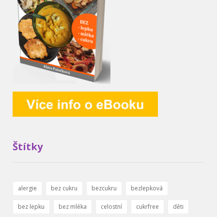
Štítky
alergie
bez cukru
bezcukru
bezlepková
bez lepku
bez mléka
celostní
cukrfree
děti