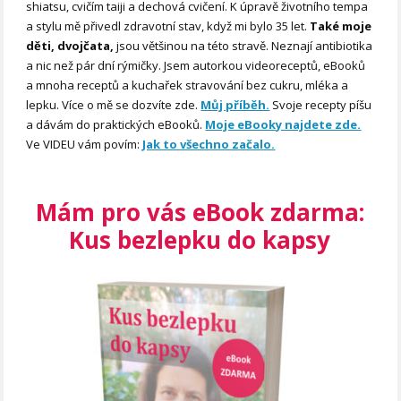
shiatsu, cvičím taiji a dechová cvičení. K úpravě životního tempa
a stylu mě přivedl zdravotní stav, když mi bylo 35 let.
Také moje
děti, dvojčata,
jsou většinou na této stravě. Neznají antibiotika
a nic než pár dní rýmičky. Jsem autorkou videoreceptů, eBooků
a mnoha receptů a kuchařek stravování bez cukru, mléka a
lepku. Více o mě se dozvíte zde.
Můj příběh.
Svoje recepty píšu
a dávám do praktických eBooků.
Moje eBooky najdete zde.
Ve VIDEU vám povím:
Jak to všechno začalo.
Mám pro vás eBook zdarma:
Kus bezlepku do kapsy