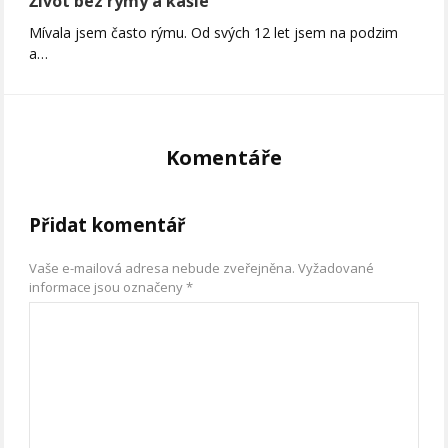
Život bez rýmy a kašle
Mívala jsem často rýmu. Od svých 12 let jsem na podzim
a…
Komentáře
Přidat komentář
Vaše e-mailová adresa nebude zveřejněna.
Vyžadované
informace jsou označeny
*