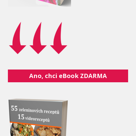
Ano, chci eBook ZDARMA