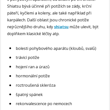
Shiatsu bývá účinné při potížích se zády, krční
páteří, kyčlemi a koleny, ale také například při
karpálech. Další oblast jsou chronické potíže
nejrůznějšího druhu, kdy
shiatsu
může ulevit, být
doplňkem klasické léčby atp.
bolesti pohybového aparátu (kloubů, svalů)
trávicí potíže
hojení ran a úrazů
hormonální potíže
roztroušená skleróza
špatný spánek
rekonvalescence po nemocech