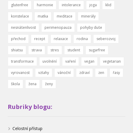
glutenfree
harmonie
intolerance
joga
klid
konstelace
matka
meditace
minerály
nesnášenlivost
perimenopauza
pohyby duše
přechod
recept
relaxace
rodina
seberozvoj
shiatsu
strava
stres
student
sugarfree
transformace
uvolnění
vaření
vegan
vegetarian
vyrovanost
vztahy
vánoční
zdraví
zen
řasy
škola
žena
ženy
Rubriky blogu:
Celostní přístup