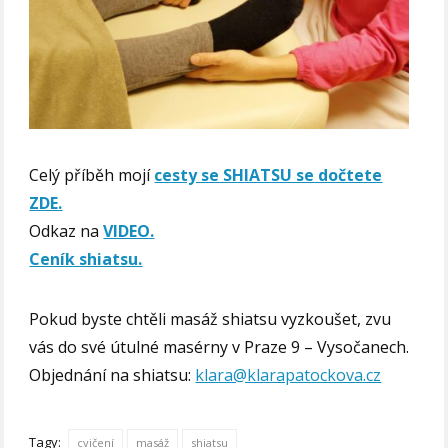
Celý příběh mojí
cesty se SHIATSU se dočtete
ZDE.
Odkaz na
VIDEO.
Ceník shiatsu.
Pokud byste chtěli masáž shiatsu vyzkoušet, zvu
vás do své útulné masérny v Praze 9 – Vysočanech.
Objednání na shiatsu:
klara@klarapatockova.cz
Tagy:
cvičení
masáž
shiatsu