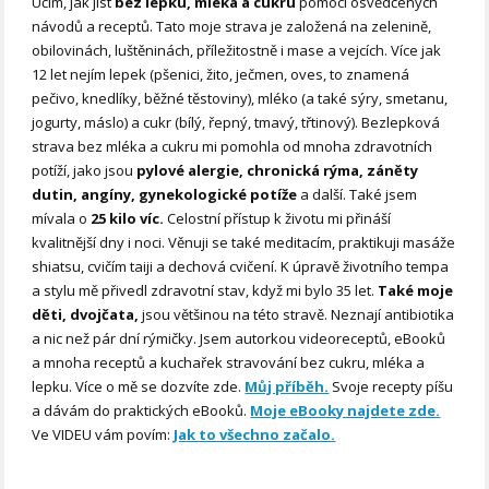
Učím, jak jíst
bez lepku, mléka a cukru
pomocí osvědčených
návodů a receptů. Tato moje strava je založená na zelenině,
obilovinách, luštěninách, příležitostně i mase a vejcích. Více jak
12 let nejím lepek (pšenici, žito, ječmen, oves, to znamená
pečivo, knedlíky, běžné těstoviny), mléko (a také sýry, smetanu,
jogurty, máslo) a cukr (bílý, řepný, tmavý, třtinový). Bezlepková
strava bez mléka a cukru mi pomohla od mnoha zdravotních
potíží, jako jsou
pylové alergie, chronická rýma, záněty
dutin, angíny, gynekologické potíže
a další. Také jsem
mívala o
25 kilo víc.
Celostní přístup k životu mi přináší
kvalitnější dny i noci. Věnuji se také meditacím, praktikuji masáže
shiatsu, cvičím taiji a dechová cvičení. K úpravě životního tempa
a stylu mě přivedl zdravotní stav, když mi bylo 35 let.
Také moje
děti, dvojčata,
jsou většinou na této stravě. Neznají antibiotika
a nic než pár dní rýmičky. Jsem autorkou videoreceptů, eBooků
a mnoha receptů a kuchařek stravování bez cukru, mléka a
lepku. Více o mě se dozvíte zde.
Můj příběh.
Svoje recepty píšu
a dávám do praktických eBooků.
Moje eBooky najdete zde.
Ve VIDEU vám povím:
Jak to všechno začalo.