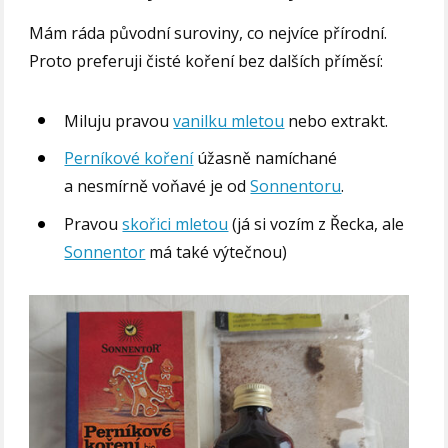
Mám ráda původní suroviny, co nejvíce přírodní.
Proto preferuji čisté koření bez dalších příměsí:
Miluju pravou
vanilku mletou
nebo extrakt.
Perníkové koření
úžasně namíchané
a nesmírně voňavé je od
Sonnentoru
.
Pravou
skořici mletou
(já si vozím z Řecka, ale
Sonnentor
má také výtečnou)