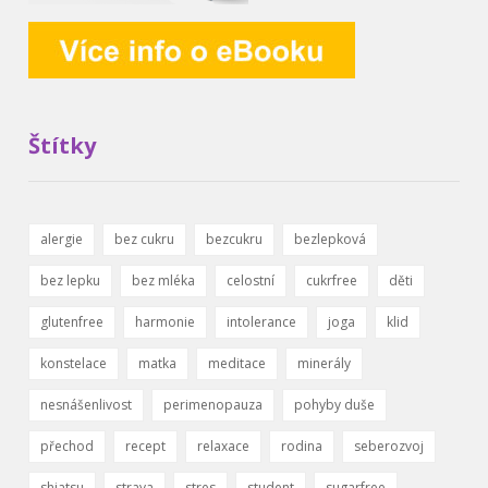
Štítky
alergie
bez cukru
bezcukru
bezlepková
bez lepku
bez mléka
celostní
cukrfree
děti
glutenfree
harmonie
intolerance
joga
klid
konstelace
matka
meditace
minerály
nesnášenlivost
perimenopauza
pohyby duše
přechod
recept
relaxace
rodina
seberozvoj
shiatsu
strava
stres
student
sugarfree