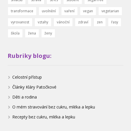
transformace
uvolnění
vaření
vegan
vegetarian
vyrovanost
vztahy
vánoční
zdraví
zen
řasy
škola
žena
ženy
Rubriky blogu:
Celostní přístup
Články Kláry Patočkové
Děti a rodina
O mém stravování bez cukru, mléka a lepku
Recepty bez cukru, mléka a lepku