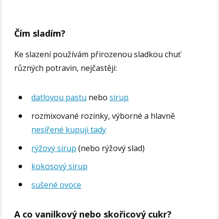
Čím sladím?
Ke slazení používám přirozenou sladkou chuť
různých potravin, nejčastěji:
datlovou pastu
nebo
sirup
rozmixované rozinky, výborné a hlavně
nesířené kupuji tady
rýžový sirup
(nebo rýžový slad)
kokosový sirup
sušené ovoce
A co vanilkový nebo skořicový cukr?