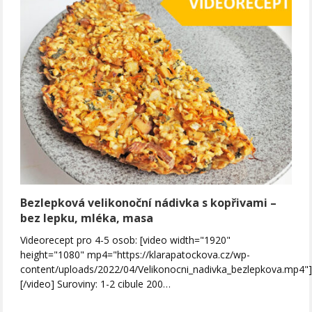
Bezlepková velikonoční nádivka s kopřivami –
bez lepku, mléka, masa
Videorecept pro 4-5 osob: [video width="1920"
height="1080" mp4="https://klarapatockova.cz/wp-
content/uploads/2022/04/Velikonocni_nadivka_bezlepkova.mp4"
[/video] Suroviny: 1-2 cibule 200…