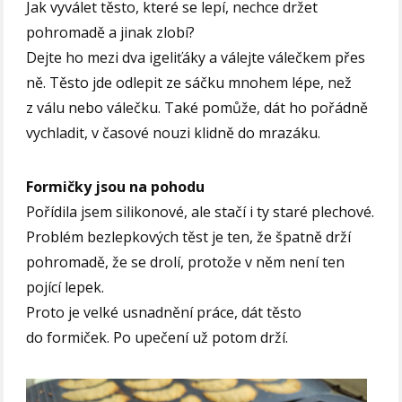
Jak vyválet těsto, které se lepí, nechce držet
pohromadě a jinak zlobí?
Dejte ho mezi dva igeliťáky a válejte válečkem přes
ně. Těsto jde odlepit ze sáčku mnohem lépe, než
z válu nebo válečku. Také pomůže, dát ho pořádně
vychladit, v časové nouzi klidně do mrazáku.
Formičky jsou na pohodu
Pořídila jsem silikonové, ale stačí i ty staré plechové.
Problém bezlepkových těst je ten, že špatně drží
pohromadě, že se drolí, protože v něm není ten
pojící lepek.
Proto je velké usnadnění práce, dát těsto
do formiček. Po upečení už potom drží.