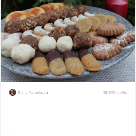
Klára Patočková
0
5559x