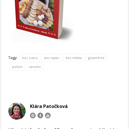
Tagy:
bez cukru
bez lepku
bez mléka
glutenfree
pečení
vánoční
Klára Patočková