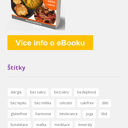
Štítky
alergie
bez cukru
bezcukru
bezlepková
bez lepku
bez mléka
celostní
cukrfree
děti
glutenfree
harmonie
intolerance
joga
klid
konstelace
matka
meditace
minerály