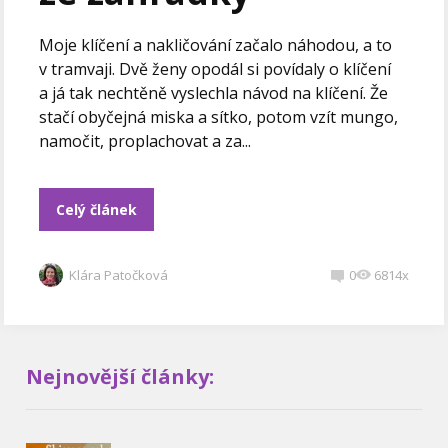
Moje klíčení a nakličování začalo náhodou, a to
v tramvaji. Dvě ženy opodál si povídaly o klíčení
a já tak nechtěně vyslechla návod na klíčení. Že
stačí obyčejná miska a sítko, potom vzít mungo,
namočit, proplachovat a za...
Celý článek
Klára Patočková
0
6814x
Nejnovější články: