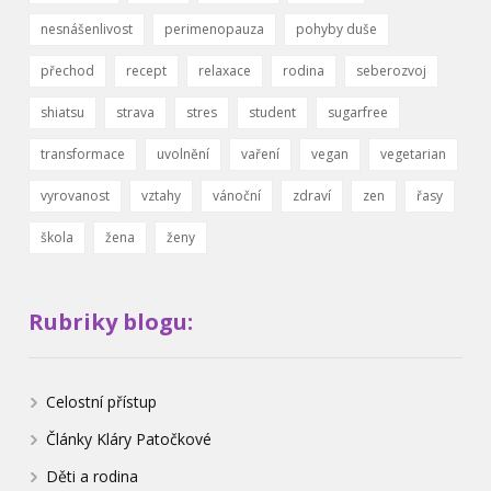
nesnášenlivost
perimenopauza
pohyby duše
přechod
recept
relaxace
rodina
seberozvoj
shiatsu
strava
stres
student
sugarfree
transformace
uvolnění
vaření
vegan
vegetarian
vyrovanost
vztahy
vánoční
zdraví
zen
řasy
škola
žena
ženy
Rubriky blogu:
Celostní přístup
Články Kláry Patočkové
Děti a rodina