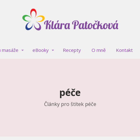
u masáže
eBooky
Recepty
O mně
Kontakt
péče
Články pro štítek péče