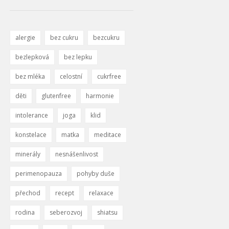
alergie
bez cukru
bezcukru
bezlepková
bez lepku
bez mléka
celostní
cukrfree
děti
glutenfree
harmonie
intolerance
joga
klid
konstelace
matka
meditace
minerály
nesnášenlivost
perimenopauza
pohyby duše
přechod
recept
relaxace
rodina
seberozvoj
shiatsu