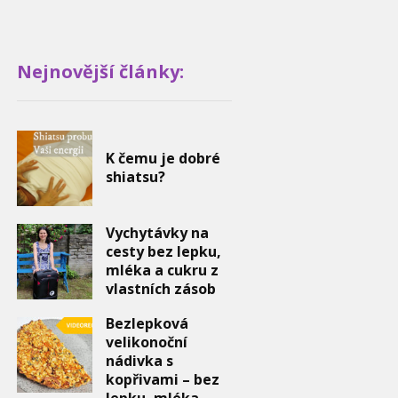
Nejnovější články:
K čemu je dobré
shiatsu?
Vychytávky na
cesty bez lepku,
mléka a cukru z
vlastních zásob
Bezlepková
velikonoční
nádivka s
kopřivami – bez
lepku, mléka,