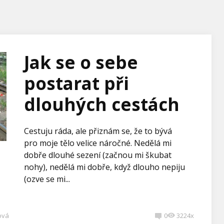
Jak se o sebe
postarat při
dlouhých cestách
Cestuju ráda, ale přiznám se, že to bývá
pro moje tělo velice náročné. Nedělá mi
dobře dlouhé sezení (začnou mi škubat
nohy), nedělá mi dobře, když dlouho nepiju
(ozve se mi...
ová
0
3224x