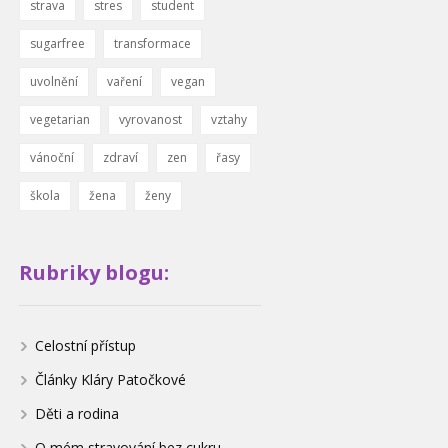
strava
stres
student
sugarfree
transformace
uvolnění
vaření
vegan
vegetarian
vyrovanost
vztahy
vánoční
zdraví
zen
řasy
škola
žena
ženy
Rubriky blogu:
Celostní přístup
Články Kláry Patočkové
Děti a rodina
O mém stravování bez cukru,