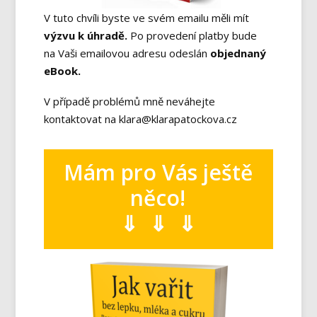
V tuto chvíli byste ve svém emailu měli mít
výzvu k úhradě.
Po provedení platby bude
na Vaši emailovou adresu odeslán
objednaný
eBook.
V případě problémů mně neváhejte
kontaktovat na klara@klarapatockova.cz
Mám pro Vás ještě
něco!
⇓ ⇓ ⇓