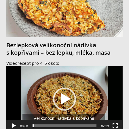
Bezlepková velikonoční nádivka
s kopřivami – bez lepku, mléka, masa
Videorecept pro 4-5 osob:
Video
přehrávač
00:00
02:23