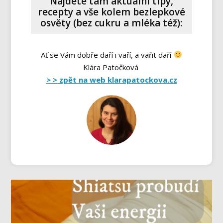
Najdete tam aktuální tipy,
recepty a vše kolem bezlepkové
osvěty (bez cukru a mléka též):
Ať se Vám dobře daří i vaří, a vařit daří
Klára Patočková
> > zpět na web klarapatockova.cz