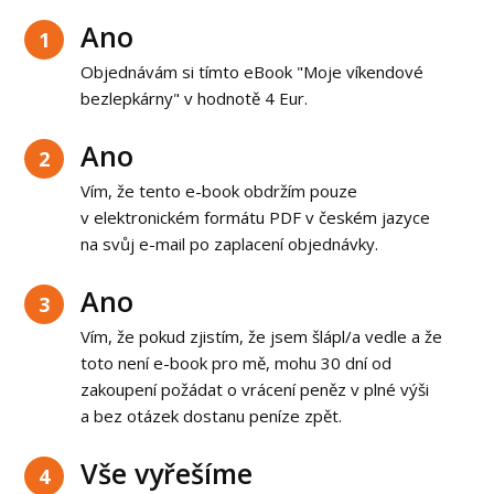
Ano
1
Objednávám si tímto eBook "Moje víkendové
bezlepkárny" v hodnotě 4 Eur.
Ano
2
Vím, že tento e-book obdržím pouze
v elektronickém formátu PDF v českém jazyce
na svůj e-mail po zaplacení objednávky.
Ano
3
Vím, že pokud zjistím, že jsem šlápl/a vedle a že
toto není e-book pro mě, mohu 30 dní od
zakoupení požádat o vrácení peněz v plné výši
a bez otázek dostanu peníze zpět.
Vše vyřešíme
4