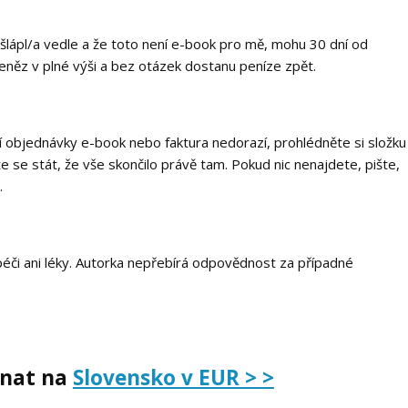
 šlápl/a vedle a že toto není e-book pro mě, mohu 30 dní od
eněz v plné výši a bez otázek dostanu peníze zpět.
í objednávky e-book nebo faktura nedorazí, prohlédněte si složku
se stát, že vše skončilo právě tam. Pokud nic nenajdete, pište,
.
éči ani léky. Autorka nepřebírá odpovědnost za případné
dnat na
Slovensko v EUR > >