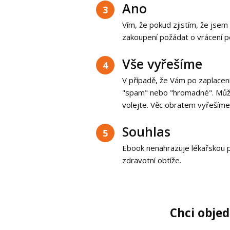
Ano
3
Vím, že pokud zjistím, že jsem
zakoupení požádat o vrácení p
Vše vyřešíme
4
V případě, že Vám po zaplacen
"spam" nebo "hromadné". Může 
volejte. Věc obratem vyřešíme
Souhlas
5
Ebook nenahrazuje lékařskou p
zdravotní obtíže.
Chci obje