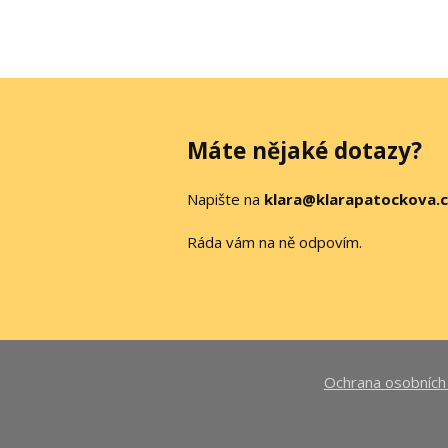
Máte nějaké dotazy?
Napište na
klara@klarapatockova.
Ráda vám na ně odpovím.
Ochrana osobních