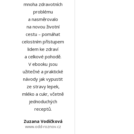
mnoha zdravotních
problému
a nasměrovalo
na novou životní
cestu – pomáhat
celostním přístupem
lidem ke zdraví
a celkové pohodě.
V ebooku jsou
užitečné a praktické
návody jak vypustit
ze stravy lepek,
mléko a cukr, včetně
jednoduchých
receptů.
Zuzana Vodičková
www.odd-roznov.cz